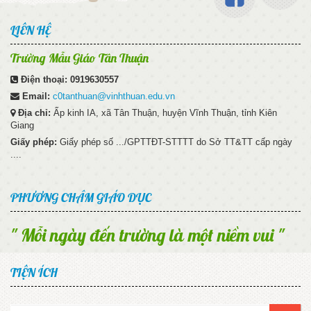
LIÊN HỆ
Trường Mẫu Giáo Tân Thuận
Điện thoại:
0919630557
Email:
c0tanthuan@vinhthuan.edu.vn
Địa chỉ:
Ấp kinh IA, xã Tân Thuận, huyện Vĩnh Thuận, tỉnh Kiên
Giang
Giấy phép:
Giấy phép số .../GPTTĐT-STTTT do Sở TT&TT cấp ngày
....
PHƯƠNG CHÂM GIÁO DỤC
" Mỗi ngày đến trường là một niềm vui "
TIỆN ÍCH