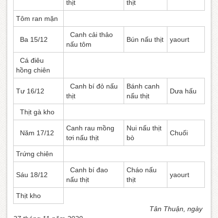
thịt
thịt
Tôm ran mặn
Canh cải thảo
Ba 15/12
Bún nấu thịt
yaourt
nấu tôm
Cá điêu
hồng chiên
Canh bí đỏ nấu
Bánh canh
Tư 16/12
Dưa hấu
thịt
nấu thịt
Thịt gà kho
Canh rau mồng
Nui nấu thịt
Năm 17/12
Chuối
tơi nấu thịt
bò
Trứng chiên
Canh bí đao
Cháo nấu
Sáu 18/12
yaourt
nấu thịt
thịt
Thịt kho
Tân Thuận, ngày