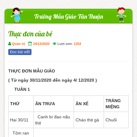
Trường Mẫu Giáo Tân Thuận
Thực đơn của bé
Quản trị
24/12/2020
Lượt xem:
1254
Đọc bài viết
THỰC ĐƠN MẪU GIÁO
( Từ ngày 30/11/2020 đến ngày 4/ 12/2020 )
TUẦN 1
TRÁNG
THỨ
ĂN TRƯA
ĂN XẾ
MIỆNG
Canh bí đao nấu
Hai 30/11
Cháo thịt gà
Chuối
thịt
Tôm ran