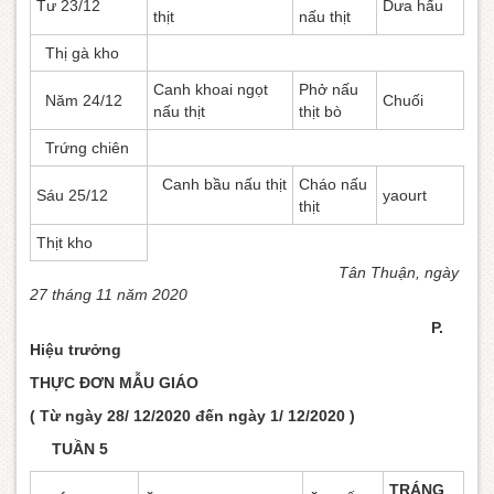
Tư 23/12
Dưa hấu
thịt
nấu thịt
Thị gà kho
Canh khoai ngọt
Phở nấu
Năm 24/12
Chuối
nấu thịt
thịt bò
Trứng chiên
Canh bầu nấu thịt
Cháo nấu
Sáu 25/12
yaourt
thịt
Thịt kho
Tân Thuận, ngày
27 tháng 11 năm 2020
P.
Hiệu trưởng
THỰC ĐƠN MẪU GIÁO
( Từ ngày 28/ 12/2020 đến ngày 1/ 12/2020 )
TUẦN 5
TRÁNG