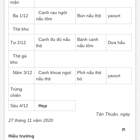
mặn
Canh rau ngót
Ba 1/12
Bún nấu thịt
yaourt
nấu tôm
Thịt kho
Canh đu đủ nấu
Bánh canh
Tư 2/12
Dưa hấu
thịt
nấu tôm
Thịt gà
kho
Năm 3/12
Canh khoai ngọt
Phở nấu thịt
yaourt
nấu thịt
bò
Trứng
chiên
Sáu 4/12
Họp
Tân Thuận, ngày
27 tháng 11 năm 2020
P.
Hiệu trưởng