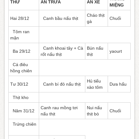
THỨ
ĂN TRƯA
ĂN XẾ
MIỆNG
Cháo thịt
Hai 28/12
Canh bầu nấu thịt
Chuối
gà
Tôm ran
mặn
Canh khoai tây + Cà
Bún nấu
Ba 29/12
yaourt
rốt nấu thịt
thịt
Cá điêu
hồng chiên
Hủ tiếu
Tư 30/12
Canh bí đỏ nấu thịt
Dưa hấu
xào tôm
Thịt kho
Canh rau mồng tơi
Nui nấu
Năm 31/12
Chuối
nấu thịt
thịt bò
Trứng chiên