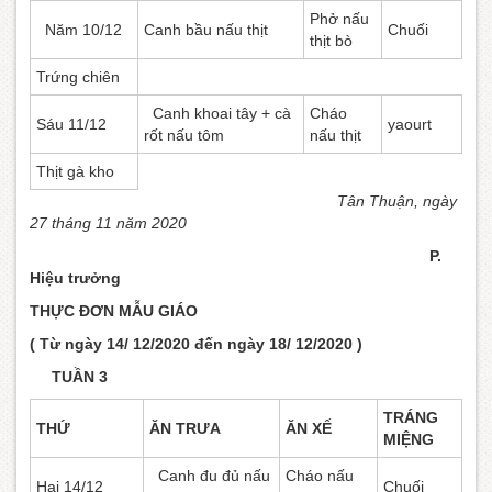
Phở nấu
Năm 10/12
Canh bầu nấu thịt
Chuối
thịt bò
Trứng chiên
Canh khoai tây + cà
Cháo
Sáu 11/12
yaourt
rốt nấu tôm
nấu thịt
Thịt gà kho
Tân Thuận, ngày
27 tháng 11 năm 2020
P.
Hiệu trưởng
THỰC ĐƠN MẪU GIÁO
( Từ ngày 14/ 12/2020 đến ngày 18/ 12/2020 )
TUẦN 3
TRÁNG
THỨ
ĂN TRƯA
ĂN XẾ
MIỆNG
Canh đu đủ nấu
Cháo nấu
Hai 14/12
Chuối