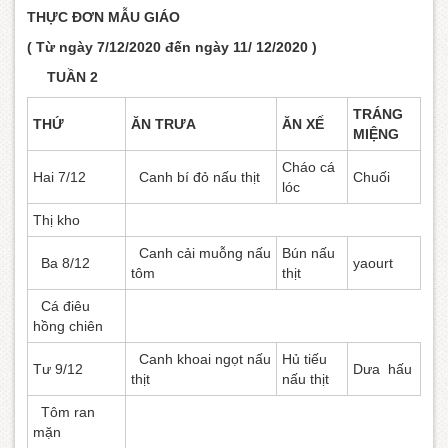
THỰC ĐƠN MẪU GIÁO
( Từ ngày 7/12/2020 đến ngày 11/ 12/2020 )
TUẦN 2
TRÁNG
THỨ
ĂN TRƯA
ĂN XẾ
MIỆNG
Cháo cá
Hai 7/12
Canh bí đỏ nấu thịt
Chuối
lóc
Thị kho
Canh cải muỗng nấu
Bún nấu
Ba 8/12
yaourt
tôm
thịt
Cá điêu
hồng chiên
Canh khoai ngọt nấu
Hủ tiếu
Tư 9/12
Dưa hấu
thịt
nấu thịt
Tôm ran
mặn