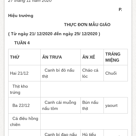
27 tháng 11 năm 2020
P.
Hiệu trưởng
THỰC ĐƠN MẪU GIÁO
( Từ ngày 21/ 12/2020 đến ngày 25/ 12/2020 )
TUẦN 4
TRÁNG
THỨ
ĂN TRƯA
ĂN XẾ
MIỆNG
Canh bí đỏ nấu
Cháo cá
Hai 21/12
Chuối
thịt
lóc
Thịt kho
trứng
Canh cải muỗng
Bún nấu
Ba 22/12
yaourt
nấu tôm
thịt
Cá điêu hồng
chiên
Canh bí đao nấu
Hủ tiếu