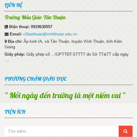
LIÊN HỆ
Trường Mẫu Giáo Tân Thuận
Điện thoại:
0919630557
Email:
c0tanthuan@vinhthuan.edu.vn
Địa chỉ:
Ấp kinh IA, xã Tân Thuận, huyện Vĩnh Thuận, tỉnh Kiên
Giang
Giấy phép:
Giấy phép số .../GPTTĐT-STTTT do Sở TT&TT cấp ngày
....
PHƯƠNG CHÂM GIÁO DỤC
" Mỗi ngày đến trường là một niềm vui "
TIỆN ÍCH