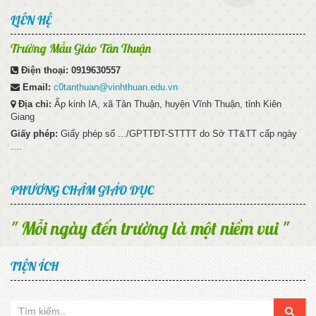
LIÊN HỆ
Trường Mẫu Giáo Tân Thuận
Điện thoại:
0919630557
Email:
c0tanthuan@vinhthuan.edu.vn
Địa chỉ:
Ấp kinh IA, xã Tân Thuận, huyện Vĩnh Thuận, tỉnh Kiên
Giang
Giấy phép:
Giấy phép số .../GPTTĐT-STTTT do Sở TT&TT cấp ngày
....
PHƯƠNG CHÂM GIÁO DỤC
" Mỗi ngày đến trường là một niềm vui "
TIỆN ÍCH