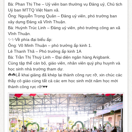
Bà: Phan Thị The – Uỷ viên ban thường vụ Đảng uỷ, Chủ tịch
Uỷ ban MTTQ Việt Nam xã.
Ông: Nguyễn Trọng Quân – Đảng uỷ viên, phó trưởng ban
xây dựng Đảng xã Vĩnh Thuận.
Bà: Huỳnh Trúc Linh – Đảng uỷ viên, phó trưởng công an xã
Vĩnh Thuận.
✨✨Về phía đại biểu ấp:
Ông: Võ Minh Thuận – phó trưởng ấp kinh 1.
Lê Thanh Thã – Phó trưởng ấp kinh 1A
Bà: Trần Thị Thuỳ Linh – Đại diện ngân hàng Arigbank.
Cùng tập thể cán bộ, giáo viên, nhân viên quý phụ huynh và
học sinh nhà trường tham dự.
☘️☘️Lễ khai giảng đã khép lại thành công rực rỡ, xin chúc các
thầy cô giáo cùng tất cả các em học sinh một năm học mới
thành công rực rỡ!♥️♥️