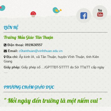
LIÊN HỆ
Trường Mẫu Giáo Tân Thuận
Điện thoại:
0919630557
Email:
c0tanthuan@vinhthuan.edu.vn
Địa chỉ:
Ấp kinh IA, xã Tân Thuận, huyện Vĩnh Thuận, tỉnh Kiên
Giang
Giấy phép:
Giấy phép số .../GPTTĐT-STTTT do Sở TT&TT cấp ngày
....
PHƯƠNG CHÂM GIÁO DỤC
" Mỗi ngày đến trường là một niềm vui "