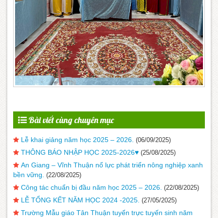
Bài viết cùng chuyên mục
Lễ khai giảng năm học 2025 – 2026.
(06/09/2025)
THÔNG BÁO NHẬP HỌC 2025-2026♥️
(25/08/2025)
An Giang – Vĩnh Thuận nổ lực phát triển nông nghiệp xanh
bền vững.
(22/08/2025)
Công tác chuẩn bị đầu năm học 2025 – 2026.
(22/08/2025)
LỄ TỔNG KẾT NĂM HỌC 2024 -2025.
(27/05/2025)
Trường Mẫu giáo Tân Thuận tuyển trực tuyến sinh năm