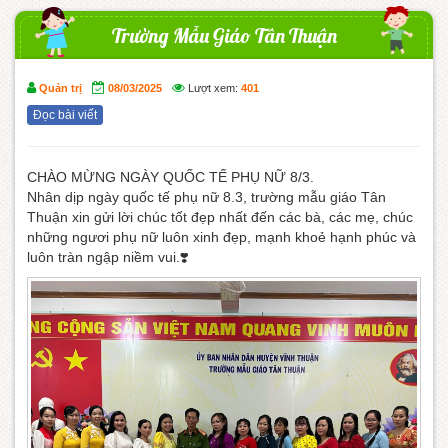
Trường Mẫu Giáo Tân Thuận
Quản trị
08/03/2025
Lượt xem:
401
Đọc bài viết
CHÀO MỪNG NGÀY QUỐC TẾ PHỤ NỮ 8/3.
Nhân dịp ngày quốc tế phụ nữ 8.3, trường mẫu giáo Tân
Thuận xin gửi lời chúc tốt đẹp nhất đến các bà, các mẹ, chúc
những ngươi phụ nữ luôn xinh đẹp, mạnh khoẻ hạnh phúc và
luôn tràn ngập niềm vui.❣️