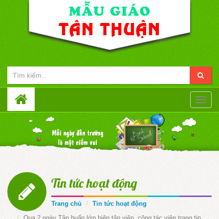
Toggle
naviga
Tin tức hoạt động
Trang chủ
Tin tức hoạt động
Qua 2 ngày Tập huấn lớp biên tập viên, công tác viên trang tin