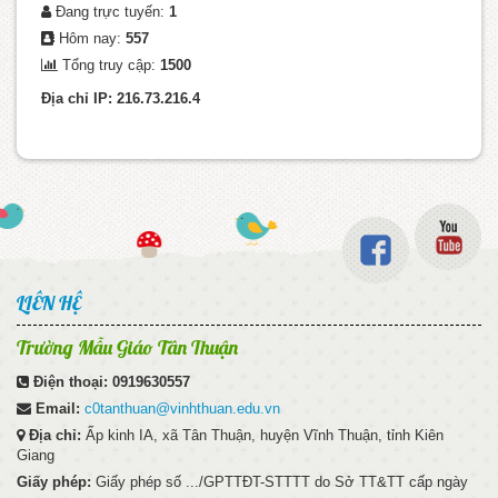
Đang trực tuyến:
1
Hôm nay:
557
Tổng truy cập:
1500
Địa chỉ IP: 216.73.216.4
LIÊN HỆ
Trường Mẫu Giáo Tân Thuận
Điện thoại:
0919630557
Email:
c0tanthuan@vinhthuan.edu.vn
Địa chỉ:
Ấp kinh IA, xã Tân Thuận, huyện Vĩnh Thuận, tỉnh Kiên
Giang
Giấy phép:
Giấy phép số .../GPTTĐT-STTTT do Sở TT&TT cấp ngày