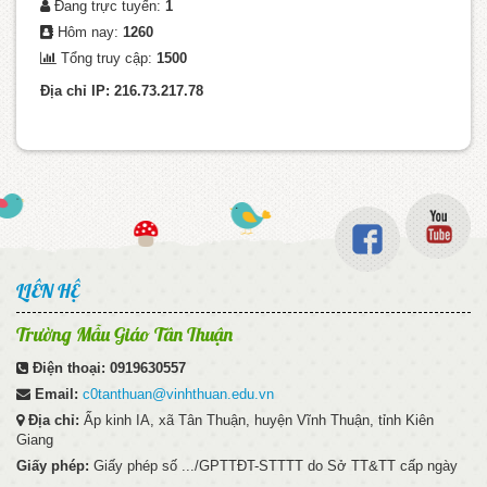
Đang trực tuyến:
1
Hôm nay:
1260
Tổng truy cập:
1500
Địa chỉ IP: 216.73.217.78
LIÊN HỆ
Trường Mẫu Giáo Tân Thuận
Điện thoại:
0919630557
Email:
c0tanthuan@vinhthuan.edu.vn
Địa chỉ:
Ấp kinh IA, xã Tân Thuận, huyện Vĩnh Thuận, tỉnh Kiên
Giang
Giấy phép:
Giấy phép số .../GPTTĐT-STTTT do Sở TT&TT cấp ngày
....