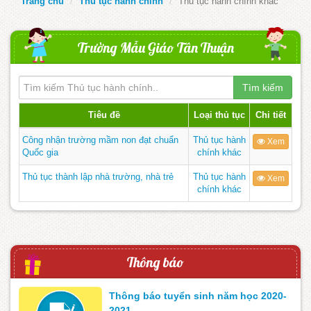
Trang chủ
Thủ tục hành chính
Thủ tục hành chính khác
Trường Mẫu Giáo Tân Thuận
Tìm kiếm
Tiêu đề
Loại thủ tục
Chi tiết
Công nhận trường mầm non đạt chuẩn
Thủ tục hành
Xem
Quốc gia
chính khác
Thủ tục thành lập nhà trường, nhà trẻ
Thủ tục hành
Xem
chính khác
Thông báo
Thông báo tuyển sinh năm học 2020-
2021