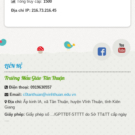
Tổng truy cập:
1500
Địa chỉ IP: 216.73.216.45
LIÊN HỆ
Trường Mẫu Giáo Tân Thuận
Điện thoại:
0919630557
Email:
c0tanthuan@vinhthuan.edu.vn
Địa chỉ:
Ấp kinh IA, xã Tân Thuận, huyện Vĩnh Thuận, tỉnh Kiên
Giang
Giấy phép:
Giấy phép số .../GPTTĐT-STTTT do Sở TT&TT cấp ngày
....