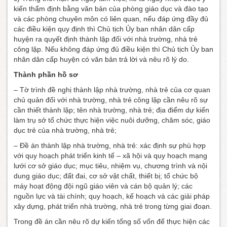
kiến thẩm định bằng văn bản của phòng giáo dục và đào tạo
và các phòng chuyên môn có liên quan, nếu đáp ứng đầy đủ
các điều kiện quy định thì Chủ tịch Ủy ban nhân dân cấp
huyện ra quyết định thành lập đối với nhà trường, nhà trẻ
công lập. Nếu không đáp ứng đủ điều kiện thì Chủ tịch Ủy ban
nhân dân cấp huyện có văn bản trả lời và nêu rõ lý do.
Thành phần hồ sơ
– Tờ trình đề nghị thành lập nhà trường, nhà trẻ của cơ quan
chủ quản đối với nhà trường, nhà trẻ công lập cần nêu rõ sự
cần thiết thành lập; tên nhà trường, nhà trẻ; địa điểm dự kiến
làm trụ sở tổ chức thực hiện việc nuôi dưỡng, chăm sóc, giáo
dục trẻ của nhà trường, nhà trẻ;
– Đề án thành lập nhà trường, nhà trẻ: xác định sự phù hợp
với quy hoạch phát triển kinh tế – xã hội và quy hoạch mạng
lưới cơ sở giáo dục; mục tiêu, nhiệm vụ, chương trình và nội
dung giáo dục; đất đai, cơ sở vật chất, thiết bị; tổ chức bộ
máy hoạt động đội ngũ giáo viên và cán bộ quản lý; các
nguồn lực và tài chính; quy hoạch, kế hoạch và các giải pháp
xây dựng, phát triển nhà trường, nhà trẻ trong từng giai đoạn.
Trong đề án cần nêu rõ dự kiến tổng số vốn để thực hiện các