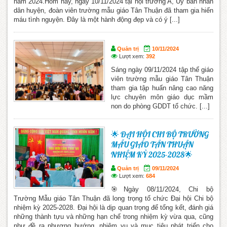
năm 2024.Hôm nay, ngày 10/11/2024 tại hội trường A, Uỷ ban nhân
dân huyện, đoàn viên trường mẫu giáo Tân Thuận đã tham gia hiến
máu tình nguyện. Đây là một hành động đẹp và có ý [...]
Quản trị
10/11/2024
Lượt xem:
392
Sáng ngày 09/11/2024 tập thể giáo
viên trường mẫu giáo Tân Thuận
tham gia tập huấn nâng cao năng
lực chuyên môn giáo dục mầm
non do phòng GDDT tổ chức. [...]
🌟 ĐẠI HỘI CHI BỘ TRƯỜNG
MẪU GIÁO TÂN THUẬN
NHIỆM KỲ 2025-2028🌟
Quản trị
09/11/2024
Lượt xem:
684
🎯Ngày 08/11/2024, Chi bộ
Trường Mẫu giáo Tân Thuận đã long trọng tổ chức Đại hội Chi bộ
nhiệm kỳ 2025-2028. Đại hội là dịp quan trọng để tổng kết, đánh giá
những thành tựu và những hạn chế trong nhiệm kỳ vừa qua, cũng
như đề ra phương hướng, nhiệm vụ và mục tiêu phát triển cho