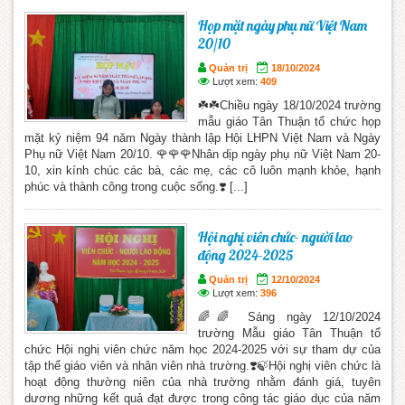
Họp mặt ngày phụ nữ Việt Nam
20/10
Quản trị
18/10/2024
Lượt xem:
409
☘️☘️Chiều ngày 18/10/2024 trường
mẫu giáo Tân Thuận tổ chức họp
mặt kỷ niệm 94 năm Ngày thành lập Hội LHPN Việt Nam và Ngày
Phụ nữ Việt Nam 20/10. 🌹🌹🌹Nhân dịp ngày phụ nữ Việt Nam 20-
10, xin kính chúc các bà, các mẹ, các cô luôn mạnh khỏe, hạnh
phúc và thành công trong cuộc sống.❣️ [...]
Hội nghị viên chức- người lao
động 2024-2025
Quản trị
12/10/2024
Lượt xem:
396
🌈🌈 Sáng ngày 12/10/2024
trường Mẫu giáo Tân Thuận tổ
chức Hội nghị viên chức năm học 2024-2025 với sự tham dự của
tập thể giáo viên và nhân viên nhà trường.❣️🍃Hội nghị viên chức là
hoạt động thường niên của nhà trường nhằm đánh giá, tuyên
dương những kết quả đạt được trong công tác giáo dục của năm