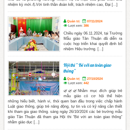
nhiệm kỳ mới.💪Với tinh thần đoàn kết, trách nhiệm cao, Đại [...]
Quản trị
07/11/2024
Lượt xem:
386
Chiều ngày 06.11.2024, tại Trường
Mẫu giáo Tân Thuận đã diễn ra
cuộc họp triển khai quyết định bổ
nhiệm Hiệu trưởng. [...]
Hội thi ” Bé với an toàn giao
thông”
Quản trị
27/10/2024
Lượt xem:
442
🌿🌿🌿Nhằm mục đích giúp trẻ
mẫu giáo có cơ hội thể hiện
những hiểu biết, hành vi, thói quen ban đầu trong việc chấp hành
Luật giao thông, giúp trẻ năng động, tự tin và có kỹ năng cần thiết
khi tham gia giao thông. sáng ngày 26/10/2024 các bé trường mẫu
giáo Tân Thuận đã tham gia Hội thi “Bé với an toàn giao thông”
nhằm giáo dục [...]