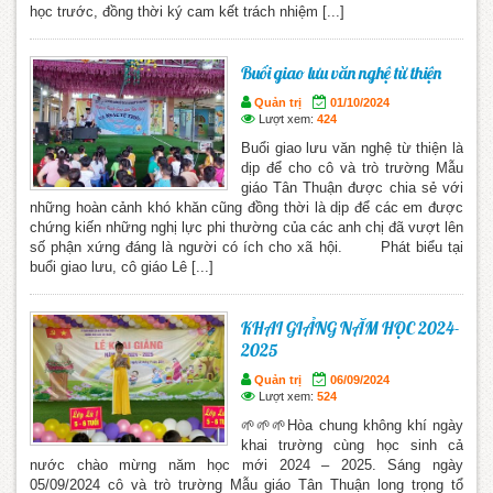
học trước, đồng thời ký cam kết trách nhiệm [...]
Buổi giao lưu văn nghệ từ thiện
Quản trị
01/10/2024
Lượt xem:
424
Buổi giao lưu văn nghệ từ thiện là
dịp để cho cô và trò trường Mẫu
giáo Tân Thuận được chia sẻ với
những hoàn cảnh khó khăn cũng đồng thời là dịp để các em được
chứng kiến những nghị lực phi thường của các anh chị đã vượt lên
số phận xứng đáng là người có ích cho xã hội. Phát biểu tại
buổi giao lưu, cô giáo Lê [...]
KHAI GIẢNG NĂM HỌC 2024-
2025
Quản trị
06/09/2024
Lượt xem:
524
🌱🌱🌱Hòa chung không khí ngày
khai trường cùng học sinh cả
nước chào mừng năm học mới 2024 – 2025. Sáng ngày
05/09/2024 cô và trò trường Mẫu giáo Tân Thuận long trọng tổ