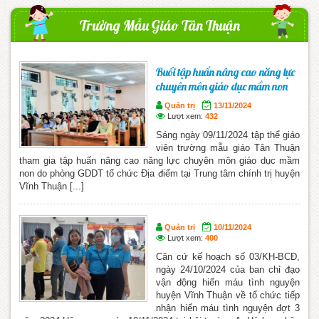
Trường Mẫu Giáo Tân Thuận
Buổi tập huấn nâng cao năng lực
chuyên môn giáo dục mầm non
Quản trị
13/11/2024
Lượt xem:
432
Sáng ngày 09/11/2024 tập thể giáo
viên trường mẫu giáo Tân Thuận
tham gia tập huấn nâng cao năng lực chuyên môn giáo dục mầm
non do phòng GDDT tổ chức Địa điểm tại Trung tâm chính trị huyện
Vĩnh Thuận [...]
Quản trị
10/11/2024
Lượt xem:
400
Căn cứ kế hoạch số 03/KH-BCĐ,
ngày 24/10/2024 của ban chỉ đạo
vận động hiến máu tình nguyện
huyện Vĩnh Thuận về tổ chức tiếp
nhận hiến máu tình nguyện đợt 3