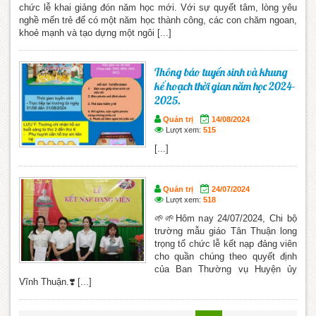
chức lễ khai giảng đón năm học mới. Với sự quyết tâm, lòng yêu
nghề mến trẻ để có một năm học thành công, các con chăm ngoan,
khoẻ mạnh và tạo dựng một ngôi [...]
Thông báo tuyển sinh và khung
kế hoạch thời gian năm học 2024-
2025.
Quản trị
14/08/2024
Lượt xem:
515
[...]
Quản trị
24/07/2024
Lượt xem:
518
🌱🌱Hôm nay 24/07/2024, Chi bộ
trường mẫu giáo Tân Thuận long
trọng tổ chức lễ kết nạp đảng viên
cho quần chúng theo quyết định
của Ban Thường vụ Huyện ủy
Vĩnh Thuận.❣️ [...]