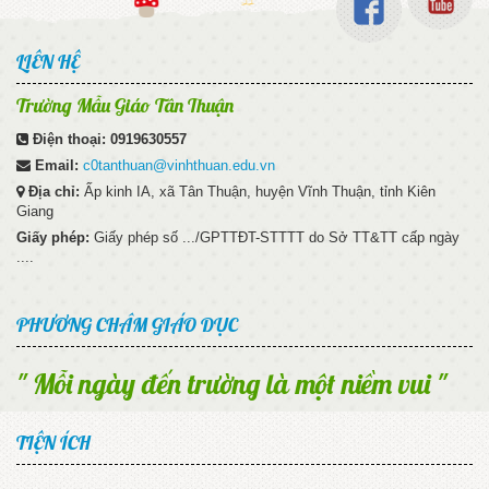
LIÊN HỆ
Trường Mẫu Giáo Tân Thuận
Điện thoại:
0919630557
Email:
c0tanthuan@vinhthuan.edu.vn
Địa chỉ:
Ấp kinh IA, xã Tân Thuận, huyện Vĩnh Thuận, tỉnh Kiên
Giang
Giấy phép:
Giấy phép số .../GPTTĐT-STTTT do Sở TT&TT cấp ngày
....
PHƯƠNG CHÂM GIÁO DỤC
" Mỗi ngày đến trường là một niềm vui "
TIỆN ÍCH