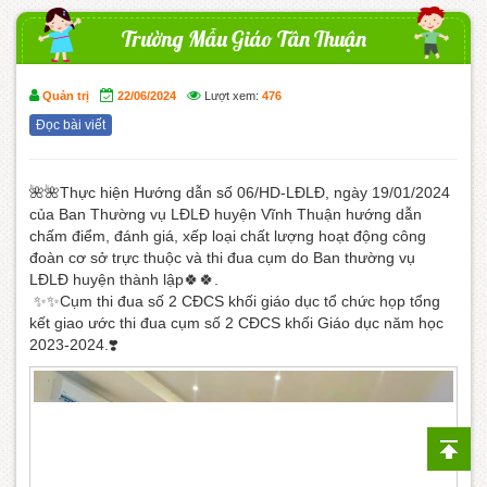
Trường Mẫu Giáo Tân Thuận
Quản trị
22/06/2024
Lượt xem:
476
Đọc bài viết
🌺🌺Thực hiện Hướng dẫn số 06/HD-LĐLĐ, ngày 19/01/2024
của Ban Thường vụ LĐLĐ huyện Vĩnh Thuận hướng dẫn
chấm điểm, đánh giá, xếp loại chất lượng hoạt động công
đoàn cơ sở trực thuộc và thi đua cụm do Ban thường vụ
LĐLĐ huyện thành lập🍀🍀.
​ ✨️✨️Cụm thi đua số 2 CĐCS khối giáo dục tổ chức họp tổng
kết giao ước thi đua cụm số 2 CĐCS khối Giáo dục năm học
2023-2024.❣️