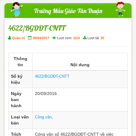
Trường Mẫu Giáo Tân Thuận
4622/BGDĐT-CNTT
Quản trị
08/04/2017
Lượt xem:
1114
Lượt tải:
30
Thông
tin
Nội dung
Số ký
4622/BGDĐT-CNTT
hiệu
Ngày
20/09/2016
ban
hành
Loại văn
,
Công văn
bản
Trích
Công văn số 4622/BGDĐT-CNTT về việc