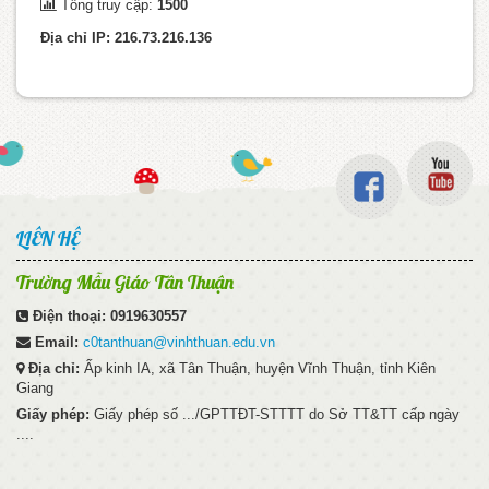
Tổng truy cập:
1500
Địa chỉ IP: 216.73.216.136
LIÊN HỆ
Trường Mẫu Giáo Tân Thuận
Điện thoại:
0919630557
Email:
c0tanthuan@vinhthuan.edu.vn
Địa chỉ:
Ấp kinh IA, xã Tân Thuận, huyện Vĩnh Thuận, tỉnh Kiên
Giang
Giấy phép:
Giấy phép số .../GPTTĐT-STTTT do Sở TT&TT cấp ngày
....