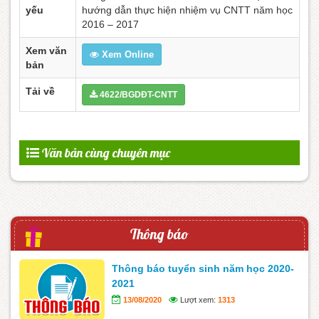
yếu
hướng dẫn thực hiện nhiệm vụ CNTT năm học
2016 – 2017
Xem văn
Xem Online
bản
Tải về
4622/BGDĐT-CNTT
Văn bản cùng chuyên mục
Thông báo
Thông báo tuyển sinh năm học 2020-
2021
13/08/2020
Lượt xem:
1313