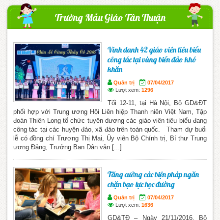
Trường Mẫu Giáo Tân Thuận
Vinh danh 42 giáo viên tiêu biểu
công tác tại vùng biển đảo khó
khăn
Quản trị
07/04/2017
Lượt xem:
1296
Tối 12-11, tại Hà Nội, Bộ GD&ĐT
phối hợp với Trung ương Hội Liên hiệp Thanh niên Việt Nam, Tập
đoàn Thiên Long tổ chức tuyên dương các giáo viên tiêu biểu đang
công tác tại các huyện đảo, xã đảo trên toàn quốc. Tham dự buổi
lễ có đồng chí Trương Thị Mai, Ủy viên Bộ Chính trị, Bí thư Trung
ương Đảng, Trưởng Ban Dân vận [...]
Tăng cường các biện pháp ngăn
chặn bạo lực học đường
Quản trị
07/04/2017
Lượt xem:
1636
GD&TĐ – Ngày 21/11/2016, Bộ