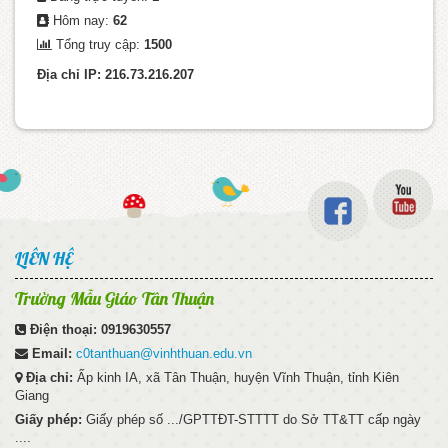
Hôm nay:
62
Tổng truy cập:
1500
Địa chỉ IP: 216.73.216.207
LIÊN HỆ
Trường Mẫu Giáo Tân Thuận
Điện thoại:
0919630557
Email:
c0tanthuan@vinhthuan.edu.vn
Địa chỉ:
Ấp kinh IA, xã Tân Thuận, huyện Vĩnh Thuận, tỉnh Kiên
Giang
Giấy phép:
Giấy phép số .../GPTTĐT-STTTT do Sở TT&TT cấp ngày
....